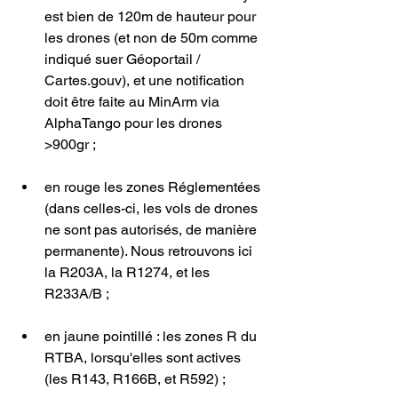
est bien de 120m de hauteur pour 
les drones (et non de 50m comme 
indiqué suer Géoportail / 
Cartes.gouv), et une notification 
doit être faite au MinArm via 
AlphaTango pour les drones 
>900gr ;
en rouge les zones Réglementées 
(dans celles-ci, les vols de drones 
ne sont pas autorisés, de manière 
permanente). Nous retrouvons ici 
la R203A, la R1274, et les 
R233A/B ;
en jaune pointillé : les zones R du 
RTBA, lorsqu'elles sont actives 
(les R143, R166B, et R592) ;