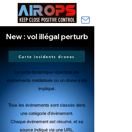
New : vol illégal perturbant le trafic aéri
Carte incidents drones
La carte dynamique répertorie les
évènements médiatisés où un drone a été
impliqué.
Tous les évènements sont classés dans
une catégorie d'évènement.
Chaque évènement est résumé, et sa
source indiqué via une URL
.