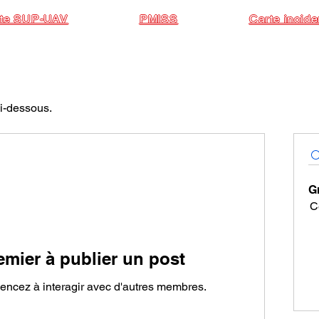
te SUP-UAV
PMISS
Carte incide
ci-dessous.
G
Ce
emier à publier un post
ncez à interagir avec d'autres membres.