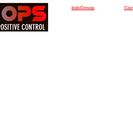
InfoDrone
Car