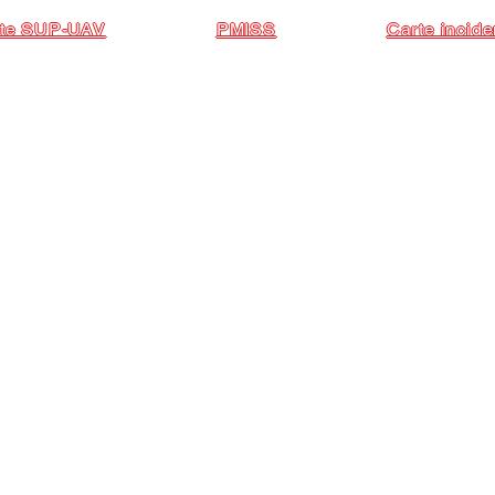
te SUP-UAV
PMISS
Carte incide