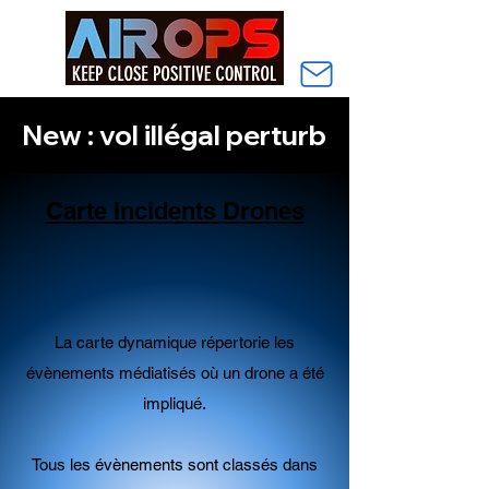
New : vol illégal perturbant le trafic aéri
Carte Incidents Drones
La carte dynamique répertorie les
évènements médiatisés où un drone a été
impliqué.
Tous les évènements sont classés dans